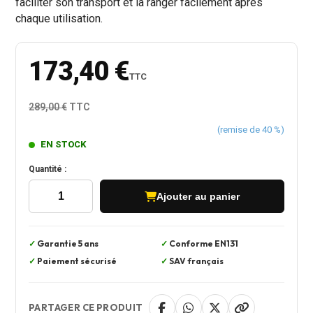
faciliter son transport et la ranger facilement après
chaque utilisation.
173,40 €
TTC
289,00 €
TTC
(remise de
40
%)
EN STOCK
Quantité :
Ajouter au panier
Garantie 5 ans
Conforme EN131
Paiement sécurisé
SAV français
PARTAGER CE PRODUIT