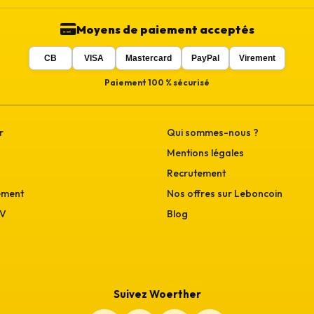
Moyens de paiement acceptés
CB
VISA
Mastercard
PayPal
Virement
Paiement 100 % sécurisé
r
Qui sommes-nous ?
Mentions légales
Recrutement
ement
Nos offres sur Leboncoin
GV
Blog
Suivez Woerther