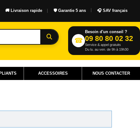
🚚 Livraison rapide
🛡 Garantie 5 ans
🎧 SAV français
Rechercher
Besoin d'un conseil ?
09 80 80 02 32
☎
Service & appel gratuits
Du lu. au ven. de 9h à 19h30
PLIANTS
ACCESSOIRES
NOUS CONTACTER