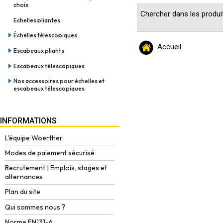
choix
Chercher dans les produit
Echelles pliantes
Échelles télescopiques
Accueil
Escabeaux pliants
Escabeaux télescopiques
Nos accessoires pour échelles et
escabeaux télescopiques
INFORMATIONS
L'équipe Woerther
Modes de paiement sécurisé
Recrutement | Emplois, stages et
alternances
Plan du site
Qui sommes nous ?
Norme EN131-6