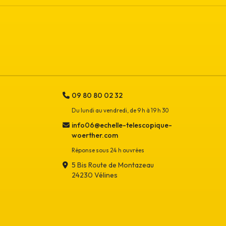
09 80 80 02 32
Du lundi au vendredi, de 9 h à 19 h 30
info06@echelle-telescopique-
woerther.com
Réponse sous 24 h ouvrées
5 Bis Route de Montazeau
24230 Vélines