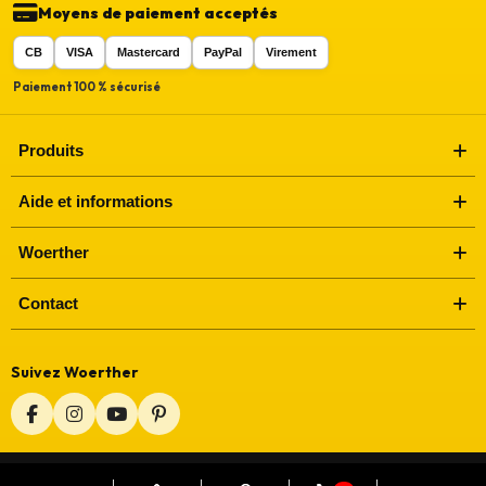
Moyens de paiement acceptés
CB
VISA
Mastercard
PayPal
Virement
Paiement 100 % sécurisé
Produits
Aide et informations
Woerther
Contact
Suivez Woerther
© Woerther
•
Depuis 2010