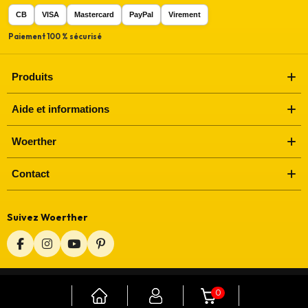
CB
VISA
Mastercard
PayPal
Virement
Paiement 100 % sécurisé
Produits
Aide et informations
Woerther
Contact
Suivez Woerther
© Woerther
•
Depuis 2010
0
Mentions légales
CGV
Contact
•
•