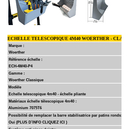
ECHELLE TELESCOPIQUE 4M40 WOERTHER - CLASSI
Marque :
Woerther
Référence échelle :
ECH-4M40-P4
Gamme :
Woerther Classique
Modèle
Echelle telescopique 4m40 - échelle pliante
Matériaux échelle télescopique 4m40 :
Aluminium 7075T6
Possibilité de remplacer la barre stabilisatrice par patins ronds:
Oui
(PLUS D´INFO CLIQUEZ ICI )