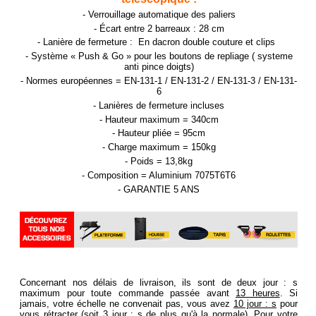
- Verrouillage automatique des paliers
- Écart entre 2 barreaux : 28 cm
- Lanière de fermeture : En dacron double couture et clips
- Système « Push & Go » pour les boutons de repliage ( systeme
anti pince doigts)
- Normes européennes = EN-131-1 / EN-131-2 / EN-131-3 / EN-131-
6
- Lanières de fermeture incluses
- Hauteur maximum = 340cm
- Hauteur pliée = 95cm
- Charge maximum = 150kg
- Poids = 13,8kg
- Composition = Aluminium 7075T6T6
- GARANTIE 5 ANS
Concernant nos délais de livraison, ils sont de deux jour : s
maximum pour toute commande passée avant
13 heures
. Si
jamais, votre échelle ne convenait pas, vous avez
10 jour : s
pour
vous rétracter (soit 3 jour : s de plus qu'à la normale). Pour votre