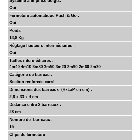
Système anti pince doigts:
Oui
Fermeture automatique Push & Go :
Oui
Poids
13,8 Kg
Réglage hauteurs intermédiaires :
Oui
Tailles intermédiaires :
4m40 4m10 3m80 3m50 3m20 2m90 2m60 2m30
Catégorie de barreau :
Section renforcée carré
Dimensions des barreaux (HxLxP en cm) :
2,8 x 33 x 4 cm
Distance entre 2 barreaux :
28 cm
Nombre de barreaux :
15
Clips
de fermeture