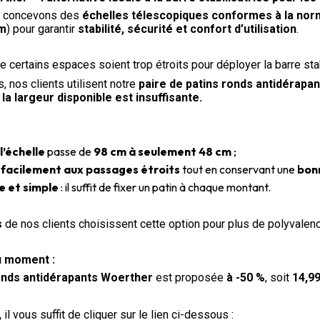
s concevons des
échelles télescopiques conformes à la no
 m
) pour garantir
stabilité, sécurité et confort d’utilisation
.
ue certains espaces soient trop étroits pour déployer la barre stab
, nos clients utilisent notre
paire de patins ronds antidérapan
la largeur disponible est insuffisante.
l’échelle
passe de
98 cm à seulement 48 cm
;
facilement aux passages étroits
tout en conservant une
bon
e et simple
: il suffit de fixer un patin à chaque montant.
s
de nos clients choisissent cette option pour plus de polyvalenc
u moment :
ronds antidérapants Woerther
est proposée
à -50 %
, soit
14,99
,
il vous suffit de cliquer sur le lien ci-dessous :