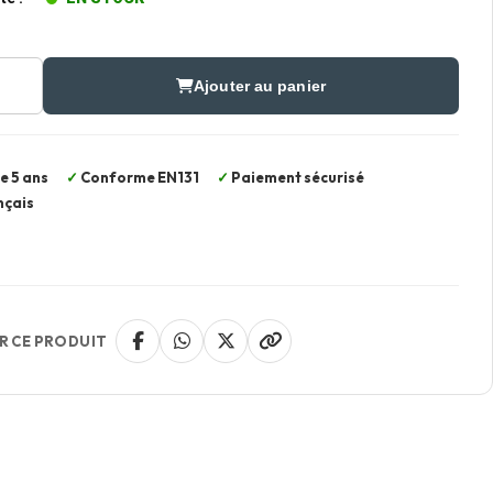
Ajouter au panier
e 5 ans
Conforme EN131
Paiement sécurisé
nçais
R CE PRODUIT