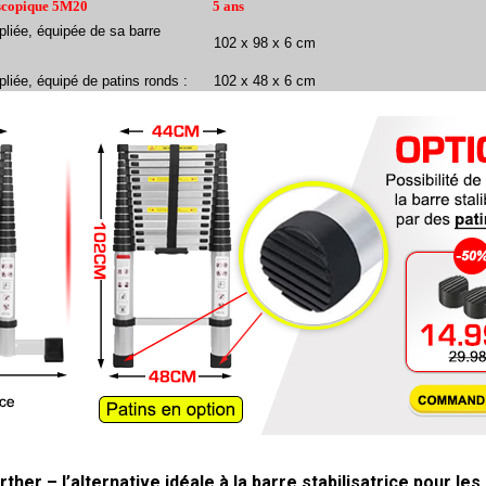
escopique 5M20
5 ans
pliée, équipée de sa barre
102 x 98 x 6 cm
liée, équipé de patins ronds :
102 x 48 x 6 cm
her – l’alternative idéale à la barre stabilisatrice pour les