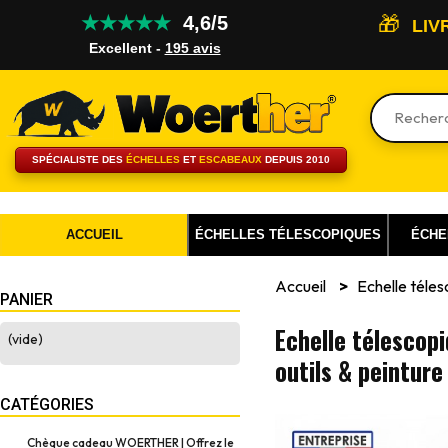
★★★★★
4,6/5
🎁
LIV
Excellent -
195 avis
Rechercher
SPÉCIALISTE DES
ÉCHELLES
ET
ESCABEAUX
DEPUIS 2010
ACCUEIL
ÉCHELLES TÉLESCOPIQUES
ÉCHE
Accueil
>
Echelle téles
PANIER
Echelle télescopi
(vide)
outils & peinture
CATÉGORIES
Chèque cadeau WOERTHER | Offrez le