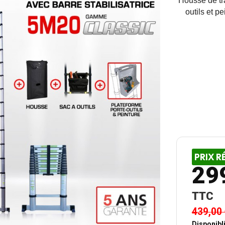
Housse
de tr
outils et p
PRIX R
29
TTC
439,00
Disponibli