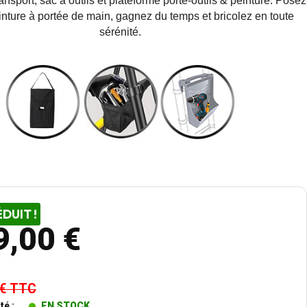
ansport, sac à outils et plateforme porte-outils & peinture. Posez
einture à portée de main, gagnez du temps et bricolez en toute
sérénité.
ÉDUIT !
9,00 €
 €
TTC
té :
EN STOCK