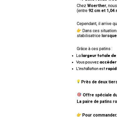
Chez
Woerther
, nou
(entre
92 cm et 1,04
Cependant, il arrive q
Dans ces situations
stabilisatrice
lorsque 
Grâce à ces patins :
La
largeur totale de 
Vous pouvez
accéder 
L’installation est
rapid
Près de deux tier
Offre spéciale d
La paire de patins 
Pour commander