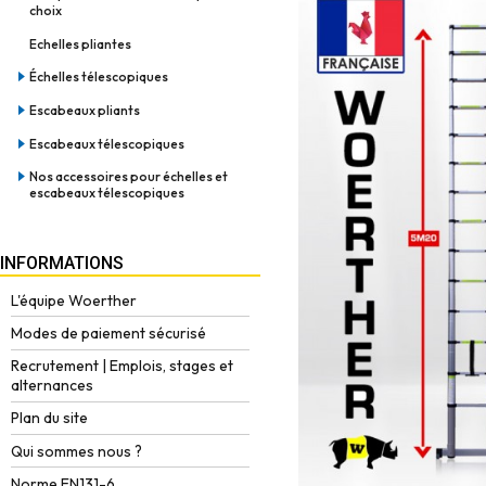
choix
Echelles pliantes
Échelles télescopiques
Escabeaux pliants
Escabeaux télescopiques
Nos accessoires pour échelles et
escabeaux télescopiques
INFORMATIONS
L'équipe Woerther
Modes de paiement sécurisé
Recrutement | Emplois, stages et
alternances
Plan du site
Qui sommes nous ?
Norme EN131-6