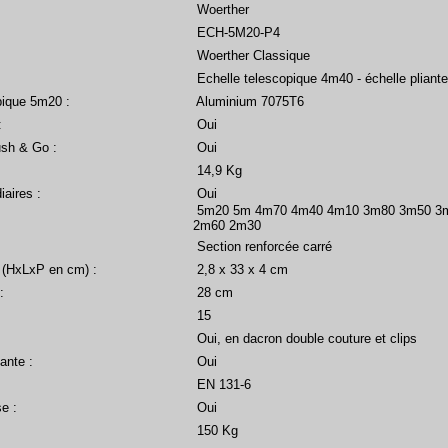
Woerther
ECH-5M20-P4
Woerther Classique
Echelle telescopique 4m40 - échelle pliante
pique 5m20 :
Aluminium 7075T6
:
Oui
sh & Go :
Oui
14,9 Kg
aires :
Oui
5m20 5m 4m70 4m40 4m10 3m80 3m50 3
2m60 2m30
Section renforcée carré
(HxLxP en cm) :
2,8 x 33 x 4 cm
:
28 cm
15
Oui, en dacron double couture et clips
ante :
Oui
EN 131-6
e :
Oui
150 Kg