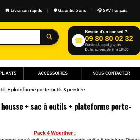
🚚 Livraison rapide
🛡 Garantie 5 ans
🎧 SAV français
Rechercher
Besoin d'un conseil ?
09 80 80 02 32
☎
Service & appel gratuits
Du lu. au ven. de 9h à 19h30
PLIANTS
ACCESSOIRES
NOUS CONTACTER
tils + plateforme porte-outils & peinture
 housse + sac à outils + plateforme porte-
Pack 4 Woerther :