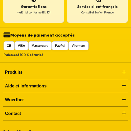
Garantie 5 ans
Service client français
Matériel conforme EN 131
Conseil et SAV en France
Moyens de paiement acceptés
CB
VISA
Mastercard
PayPal
Virement
Paiement 100 % sécurisé
Produits
Aide et informations
Woerther
Contact